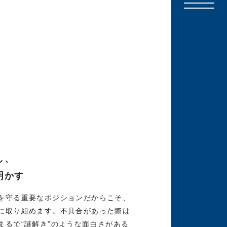
し、
明かす
を守る重要なポジションだからこそ、
に取り組めます。不具合があった際は
まるで“謎解き”のような面白さがある