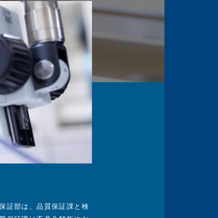
中
保証部は、品質保証課と検