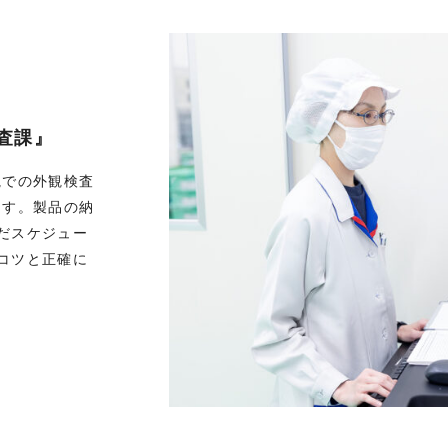
査課』
視での外観検査
ます。製品の納
だスケジュー
コツと正確に